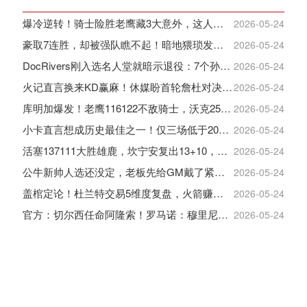
爆冷逆转！骑士险胜老鹰藏3大意外，这人彻底沦为季后赛鸡肋
2026-05-24
豪取7连胜，却被强队瞧不起！暗地猥琐发育，雷霆卫冕的劲敌来了
2026-05-24
DocRivers刚入选名人堂就暗示退役：7个孙辈等不起了
2026-05-24
火记直言换来KD赢麻！休媒盼首轮詹杜对决：湖人内部生嫌隙利火箭
2026-05-24
库明加爆发！老鹰116122不敌骑士，沃克25+4+2+2，约翰逊12+11+6
2026-05-24
小卡直言想成历史最佳之一！仅三场低于20+入巅峰保底最佳三阵
2026-05-24
活塞137111大胜雄鹿，坎宁安复出13+10，杜伦21分9板
2026-05-24
公牛新帅人选还没定，老板先给GM戴了紧箍咒
2026-05-24
盖棺定论！杜兰特交易5维度复盘，火箭赚大了，太阳只赢在未来
2026-05-24
官方：切尔西任命阿隆索！罗马诺：穆里尼奥对重返皇马感到激动！
2026-05-24