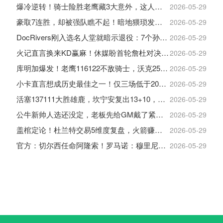
爆冷逆转！骑士险胜老鹰藏3大意外，这人彻底沦为季后赛鸡肋
2026-05-29
豪取7连胜，却被强队瞧不起！暗地猥琐发育，雷霆卫冕的劲敌来了
2026-05-29
DocRivers刚入选名人堂就暗示退役：7个孙辈等不起了
2026-05-29
火记直言换来KD赢麻！休媒盼首轮詹杜对决：湖人内部生嫌隙利火箭
2026-05-29
库明加爆发！老鹰116122不敌骑士，沃克25+4+2+2，约翰逊12+11+6
2026-05-29
小卡直言想成历史最佳之一！仅三场低于20+入巅峰保底最佳三阵
2026-05-29
活塞137111大胜雄鹿，坎宁安复出13+10，杜伦21分9板
2026-05-29
公牛新帅人选还没定，老板先给GM戴了紧箍咒
2026-05-29
盖棺定论！杜兰特交易5维度复盘，火箭赚大了，太阳只赢在未来
2026-05-29
官方：切尔西任命阿隆索！罗马诺：穆里尼奥对重返皇马感到激动！
2026-05-29