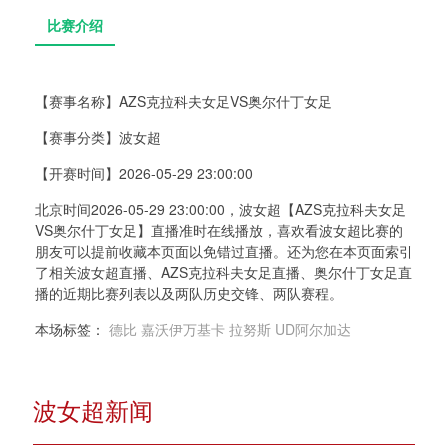
【赛事名称】
AZS克拉科夫女足VS奥尔什丁女足
【赛事分类】
波女超
比赛介绍
【开赛时间】
2026-05-29 23:00:00
北京时间2026-05-29 23:00:00，波女超【AZS克拉科夫女足
VS奥尔什丁女足】直播准时在线播放，喜欢看波女超比赛的
朋友可以提前收藏本页面以免错过直播。还为您在本页面索引
了相关波女超直播、AZS克拉科夫女足直播、奥尔什丁女足直
播的近期比赛列表以及两队历史交锋、两队赛程。
本场标签：
德比
嘉沃伊万基卡
拉努斯
UD阿尔加达
波女超新闻