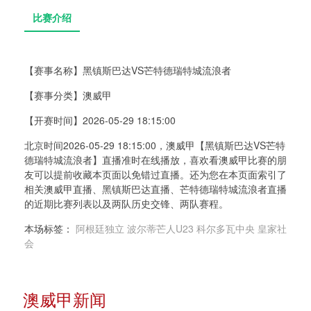
【赛事名称】
黑镇斯巴达VS芒特德瑞特城流浪者
【赛事分类】
澳威甲
比赛介绍
【开赛时间】
2026-05-29 18:15:00
北京时间2026-05-29 18:15:00，澳威甲【黑镇斯巴达VS芒特
德瑞特城流浪者】直播准时在线播放，喜欢看澳威甲比赛的朋
友可以提前收藏本页面以免错过直播。还为您在本页面索引了
相关澳威甲直播、黑镇斯巴达直播、芒特德瑞特城流浪者直播
的近期比赛列表以及两队历史交锋、两队赛程。
本场标签：
阿根廷独立
波尔蒂芒人U23
科尔多瓦中央
皇家社
会
澳威甲新闻