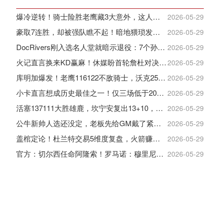
爆冷逆转！骑士险胜老鹰藏3大意外，这人彻底沦为季后赛鸡肋
2026-05-29
豪取7连胜，却被强队瞧不起！暗地猥琐发育，雷霆卫冕的劲敌来了
2026-05-29
DocRivers刚入选名人堂就暗示退役：7个孙辈等不起了
2026-05-29
火记直言换来KD赢麻！休媒盼首轮詹杜对决：湖人内部生嫌隙利火箭
2026-05-29
库明加爆发！老鹰116122不敌骑士，沃克25+4+2+2，约翰逊12+11+6
2026-05-29
小卡直言想成历史最佳之一！仅三场低于20+入巅峰保底最佳三阵
2026-05-29
活塞137111大胜雄鹿，坎宁安复出13+10，杜伦21分9板
2026-05-29
公牛新帅人选还没定，老板先给GM戴了紧箍咒
2026-05-29
盖棺定论！杜兰特交易5维度复盘，火箭赚大了，太阳只赢在未来
2026-05-29
官方：切尔西任命阿隆索！罗马诺：穆里尼奥对重返皇马感到激动！
2026-05-29