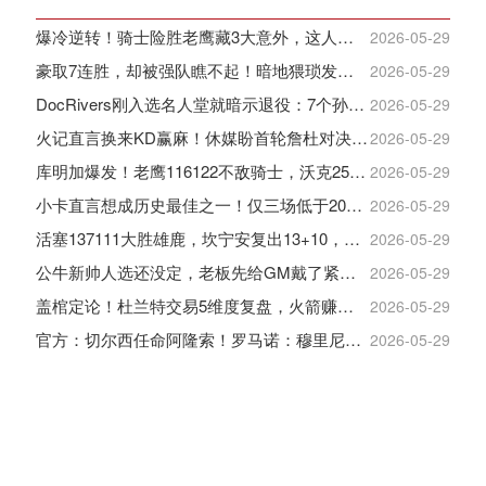
爆冷逆转！骑士险胜老鹰藏3大意外，这人彻底沦为季后赛鸡肋
2026-05-29
豪取7连胜，却被强队瞧不起！暗地猥琐发育，雷霆卫冕的劲敌来了
2026-05-29
DocRivers刚入选名人堂就暗示退役：7个孙辈等不起了
2026-05-29
火记直言换来KD赢麻！休媒盼首轮詹杜对决：湖人内部生嫌隙利火箭
2026-05-29
库明加爆发！老鹰116122不敌骑士，沃克25+4+2+2，约翰逊12+11+6
2026-05-29
小卡直言想成历史最佳之一！仅三场低于20+入巅峰保底最佳三阵
2026-05-29
活塞137111大胜雄鹿，坎宁安复出13+10，杜伦21分9板
2026-05-29
公牛新帅人选还没定，老板先给GM戴了紧箍咒
2026-05-29
盖棺定论！杜兰特交易5维度复盘，火箭赚大了，太阳只赢在未来
2026-05-29
官方：切尔西任命阿隆索！罗马诺：穆里尼奥对重返皇马感到激动！
2026-05-29