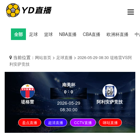
全部
足球
篮球
NBA直播
CBA直播
欧洲杯直播
中
当前位置：
>
>
网站首页
足球直播
2026-05-29 08:30 堤格雷VS阿
利安萨竞技
南美杯
:
0
0
堤格雷
阿利安萨竞技
2026-05-29
08:30:00
盈点直播
超清直播
CCTV直播
咪咕直播