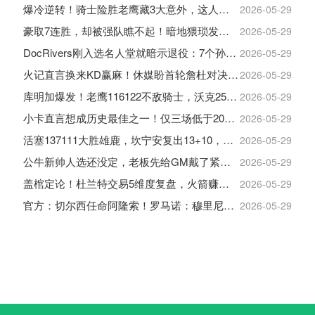
爆冷逆转！骑士险胜老鹰藏3大意外，这人彻底沦为季后赛鸡肋
2026-05-29
豪取7连胜，却被强队瞧不起！暗地猥琐发育，雷霆卫冕的劲敌来了
2026-05-29
DocRivers刚入选名人堂就暗示退役：7个孙辈等不起了
2026-05-29
火记直言换来KD赢麻！休媒盼首轮詹杜对决：湖人内部生嫌隙利火箭
2026-05-29
库明加爆发！老鹰116122不敌骑士，沃克25+4+2+2，约翰逊12+11+6
2026-05-29
小卡直言想成历史最佳之一！仅三场低于20+入巅峰保底最佳三阵
2026-05-29
活塞137111大胜雄鹿，坎宁安复出13+10，杜伦21分9板
2026-05-29
公牛新帅人选还没定，老板先给GM戴了紧箍咒
2026-05-29
盖棺定论！杜兰特交易5维度复盘，火箭赚大了，太阳只赢在未来
2026-05-29
官方：切尔西任命阿隆索！罗马诺：穆里尼奥对重返皇马感到激动！
2026-05-29