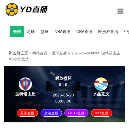
全部
足球
篮球
NBA直播
CBA直播
欧洲杯直播
中
当前位置：
>
>
网站首页
足球直播
2026-05-29 06:00 波特诺山丘
VS水晶竞技
解放者杯
:
0
0
波特诺山丘
水晶竞技
2026-05-29
06:00:00
盈点直播
超清直播
CCTV直播
咪咕直播