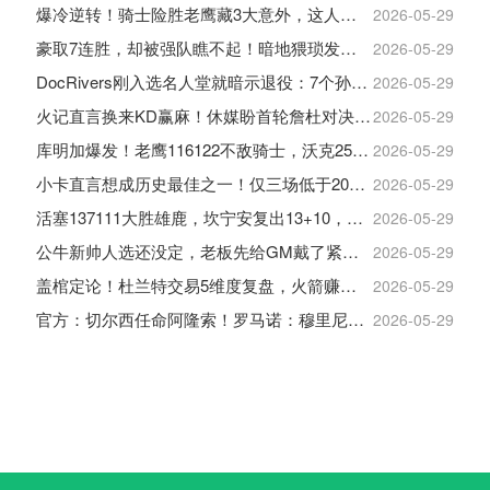
爆冷逆转！骑士险胜老鹰藏3大意外，这人彻底沦为季后赛鸡肋
2026-05-29
豪取7连胜，却被强队瞧不起！暗地猥琐发育，雷霆卫冕的劲敌来了
2026-05-29
DocRivers刚入选名人堂就暗示退役：7个孙辈等不起了
2026-05-29
火记直言换来KD赢麻！休媒盼首轮詹杜对决：湖人内部生嫌隙利火箭
2026-05-29
库明加爆发！老鹰116122不敌骑士，沃克25+4+2+2，约翰逊12+11+6
2026-05-29
小卡直言想成历史最佳之一！仅三场低于20+入巅峰保底最佳三阵
2026-05-29
活塞137111大胜雄鹿，坎宁安复出13+10，杜伦21分9板
2026-05-29
公牛新帅人选还没定，老板先给GM戴了紧箍咒
2026-05-29
盖棺定论！杜兰特交易5维度复盘，火箭赚大了，太阳只赢在未来
2026-05-29
官方：切尔西任命阿隆索！罗马诺：穆里尼奥对重返皇马感到激动！
2026-05-29