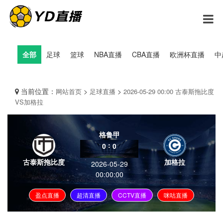
全部
足球
篮球
NBA直播
CBA直播
欧洲杯直播
中
当前位置：
>
>
网站首页
足球直播
2026-05-29 00:00 古泰斯拖比度
VS加格拉
格鲁甲
:
0
0
古泰斯拖比度
加格拉
2026-05-29
00:00:00
盈点直播
超清直播
CCTV直播
咪咕直播