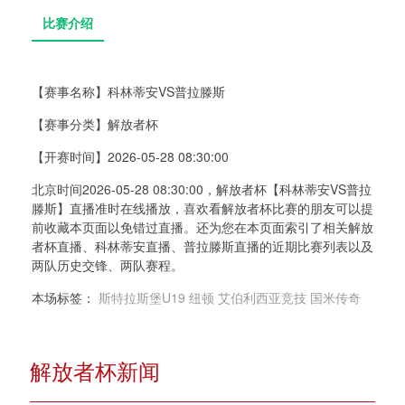
【赛事名称】
科林蒂安VS普拉滕斯
【赛事分类】
解放者杯
比赛介绍
【开赛时间】
2026-05-28 08:30:00
北京时间2026-05-28 08:30:00，解放者杯【科林蒂安VS普拉
滕斯】直播准时在线播放，喜欢看解放者杯比赛的朋友可以提
前收藏本页面以免错过直播。还为您在本页面索引了相关解放
者杯直播、科林蒂安直播、普拉滕斯直播的近期比赛列表以及
两队历史交锋、两队赛程。
本场标签：
斯特拉斯堡U19
纽顿
艾伯利西亚竞技
国米传奇
解放者杯新闻