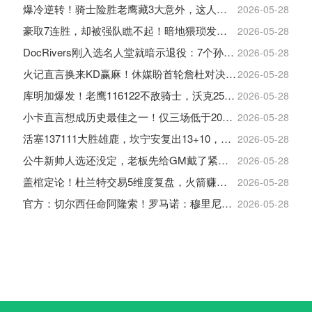
爆冷逆转！骑士险胜老鹰藏3大意外，这人彻底沦为季后赛鸡肋
2026-05-28
豪取7连胜，却被强队瞧不起！暗地猥琐发育，雷霆卫冕的劲敌来了
2026-05-28
DocRivers刚入选名人堂就暗示退役：7个孙辈等不起了
2026-05-28
火记直言换来KD赢麻！休媒盼首轮詹杜对决：湖人内部生嫌隙利火箭
2026-05-28
库明加爆发！老鹰116122不敌骑士，沃克25+4+2+2，约翰逊12+11+6
2026-05-28
小卡直言想成历史最佳之一！仅三场低于20+入巅峰保底最佳三阵
2026-05-28
活塞137111大胜雄鹿，坎宁安复出13+10，杜伦21分9板
2026-05-28
公牛新帅人选还没定，老板先给GM戴了紧箍咒
2026-05-28
盖棺定论！杜兰特交易5维度复盘，火箭赚大了，太阳只赢在未来
2026-05-28
官方：切尔西任命阿隆索！罗马诺：穆里尼奥对重返皇马感到激动！
2026-05-28