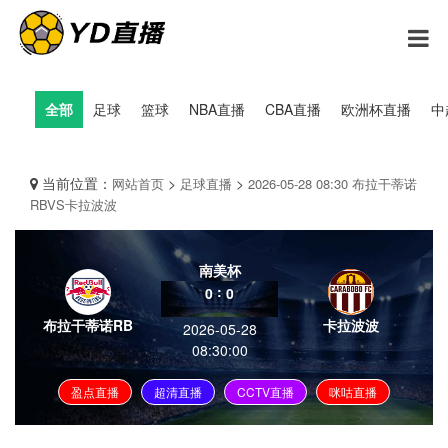
全部
足球
篮球
NBA直播
CBA直播
欧洲杯直播
中
当前位置：
>
>
网站首页
足球直播
2026-05-28 08:30 布拉干蒂诺
RBVS卡拉波波
南美杯
:
0
0
布拉干蒂诺RB
卡拉波波
2026-05-28
08:30:00
盈点直播
超清直播
CCTV直播
咪咕直播