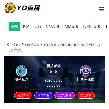
全部
足球
篮球
NBA直播
CBA直播
欧洲杯直播
中
当前位置：
>
>
网站首页
足球直播
2026-05-28 08:30 玻利瓦尔VS
门多萨独立
解放者杯
:
0
0
玻利瓦尔
门多萨独立
2026-05-28
08:30:00
盈点直播
超清直播
CCTV直播
咪咕直播