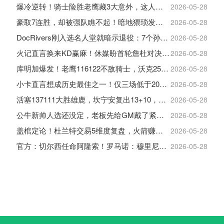
爆冷逆转！骑士险胜老鹰藏3大意外，这人彻底沦为季后赛鸡肋
2026-05-28
豪取7连胜，却被强队瞧不起！暗地猥琐发育，雷霆卫冕的劲敌来了
2026-05-28
DocRivers刚入选名人堂就暗示退役：7个孙辈等不起了
2026-05-28
火记直言换来KD赢麻！休媒盼首轮詹杜对决：湖人内部生嫌隙利火箭
2026-05-28
库明加爆发！老鹰116122不敌骑士，沃克25+4+2+2，约翰逊12+11+6
2026-05-28
小卡直言想成历史最佳之一！仅三场低于20+入巅峰保底最佳三阵
2026-05-28
活塞137111大胜雄鹿，坎宁安复出13+10，杜伦21分9板
2026-05-28
公牛新帅人选还没定，老板先给GM戴了紧箍咒
2026-05-28
盖棺定论！杜兰特交易5维度复盘，火箭赚大了，太阳只赢在未来
2026-05-28
官方：切尔西任命阿隆索！罗马诺：穆里尼奥对重返皇马感到激动！
2026-05-28