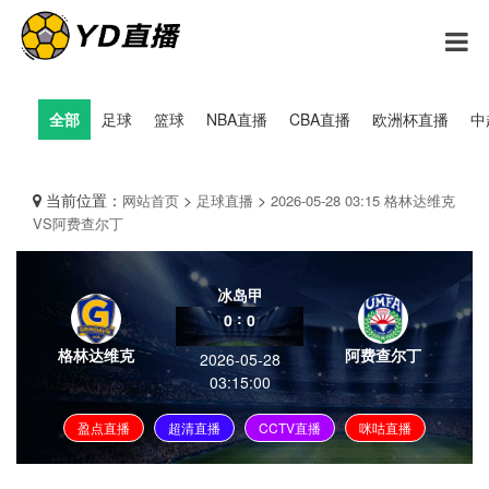
全部
足球
篮球
NBA直播
CBA直播
欧洲杯直播
中
当前位置：
>
>
网站首页
足球直播
2026-05-28 03:15 格林达维克
VS阿费查尔丁
冰岛甲
:
0
0
格林达维克
阿费查尔丁
2026-05-28
03:15:00
盈点直播
超清直播
CCTV直播
咪咕直播