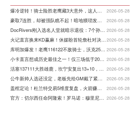
爆冷逆转！骑士险胜老鹰藏3大意外，这人彻底沦为季后赛鸡肋
2026-05-28
豪取7连胜，却被强队瞧不起！暗地猥琐发育，雷霆卫冕的劲敌来了
2026-05-28
DocRivers刚入选名人堂就暗示退役：7个孙辈等不起了
2026-05-28
火记直言换来KD赢麻！休媒盼首轮詹杜对决：湖人内部生嫌隙利火箭
2026-05-28
库明加爆发！老鹰116122不敌骑士，沃克25+4+2+2，约翰逊12+11+6
2026-05-28
小卡直言想成历史最佳之一！仅三场低于20+入巅峰保底最佳三阵
2026-05-28
活塞137111大胜雄鹿，坎宁安复出13+10，杜伦21分9板
2026-05-28
公牛新帅人选还没定，老板先给GM戴了紧箍咒
2026-05-28
盖棺定论！杜兰特交易5维度复盘，火箭赚大了，太阳只赢在未来
2026-05-28
官方：切尔西任命阿隆索！罗马诺：穆里尼奥对重返皇马感到激动！
2026-05-28