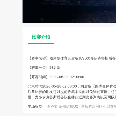
比赛介绍
【赛事名称】
图库曼体育会后备队VS戈多伊克鲁斯后备
【赛事分类】
阿后备
【开赛时间】
2026-05-28 02:00:00
北京时间2026-05-28 02:00:00，阿后备【图
后备比赛的朋友可以提前收藏本页面以免错过直播。还
播、戈多伊克鲁斯后备队直播的近期比赛列表以及两队
本场标签：
图卢兹
沧州雄狮U21
世预赛欧洲区小组赛A