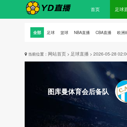
首页
足球
全部
足球
篮球
NBA直播
CBA直播
欧洲
网站首页
足球直播
2026-05-28
当前位置：
>
>
图库曼体育会后备队