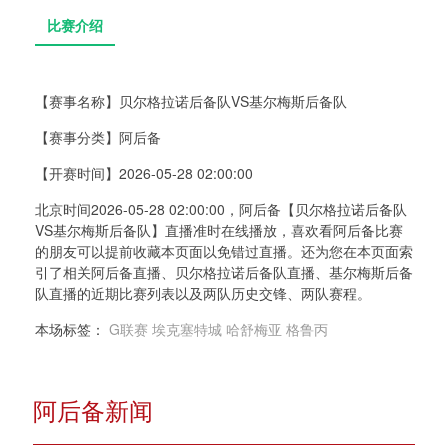
【赛事名称】
贝尔格拉诺后备队VS基尔梅斯后备队
【赛事分类】
阿后备
比赛介绍
【开赛时间】
2026-05-28 02:00:00
北京时间2026-05-28 02:00:00，阿后备【贝尔格拉诺后备队
VS基尔梅斯后备队】直播准时在线播放，喜欢看阿后备比赛
的朋友可以提前收藏本页面以免错过直播。还为您在本页面索
引了相关阿后备直播、贝尔格拉诺后备队直播、基尔梅斯后备
队直播的近期比赛列表以及两队历史交锋、两队赛程。
本场标签：
G联赛
埃克塞特城
哈舒梅亚
格鲁丙
阿后备新闻