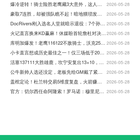
爆冷逆转！骑士险胜老鹰藏3大意外，这人彻底沦为季后赛鸡肋
2026-05-28
豪取7连胜，却被强队瞧不起！暗地猥琐发育，雷霆卫冕的劲敌来了
2026-05-28
DocRivers刚入选名人堂就暗示退役：7个孙辈等不起了
2026-05-28
火记直言换来KD赢麻！休媒盼首轮詹杜对决：湖人内部生嫌隙利火箭
2026-05-28
库明加爆发！老鹰116122不敌骑士，沃克25+4+2+2，约翰逊12+11+6
2026-05-28
小卡直言想成历史最佳之一！仅三场低于20+入巅峰保底最佳三阵
2026-05-28
活塞137111大胜雄鹿，坎宁安复出13+10，杜伦21分9板
2026-05-28
公牛新帅人选还没定，老板先给GM戴了紧箍咒
2026-05-28
盖棺定论！杜兰特交易5维度复盘，火箭赚大了，太阳只赢在未来
2026-05-28
官方：切尔西任命阿隆索！罗马诺：穆里尼奥对重返皇马感到激动！
2026-05-28