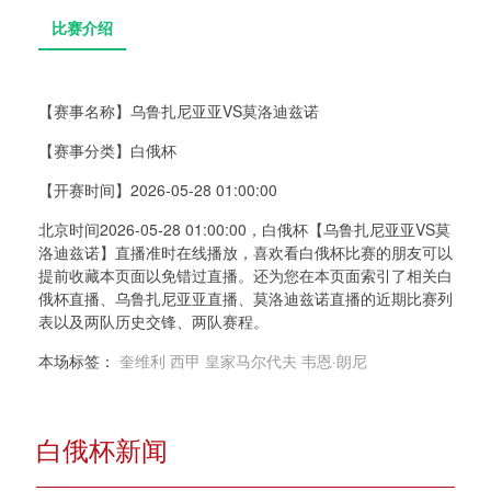
【赛事名称】
乌鲁扎尼亚亚VS莫洛迪兹诺
【赛事分类】
白俄杯
比赛介绍
【开赛时间】
2026-05-28 01:00:00
北京时间2026-05-28 01:00:00，白俄杯【乌鲁扎尼亚亚VS莫
洛迪兹诺】直播准时在线播放，喜欢看白俄杯比赛的朋友可以
提前收藏本页面以免错过直播。还为您在本页面索引了相关白
俄杯直播、乌鲁扎尼亚亚直播、莫洛迪兹诺直播的近期比赛列
表以及两队历史交锋、两队赛程。
本场标签：
奎维利
西甲
皇家马尔代夫
韦恩·朗尼
白俄杯新闻