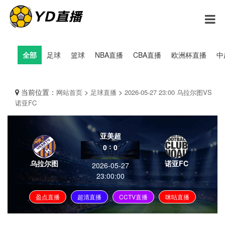
全部
足球
篮球
NBA直播
CBA直播
欧洲杯直播
中
当前位置：
>
>
网站首页
足球直播
2026-05-27 23:00 乌拉尔图VS
诺亚FC
亚美超
:
0
0
乌拉尔图
诺亚FC
2026-05-27
23:00:00
盈点直播
超清直播
CCTV直播
咪咕直播