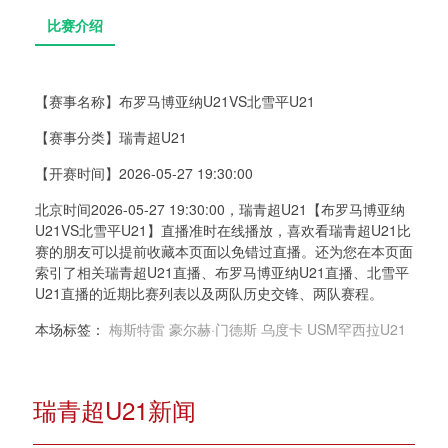
【赛事名称】
布罗马博亚纳U21VS北雪平U21
【赛事分类】
瑞青超U21
比赛介绍
【开赛时间】
2026-05-27 19:30:00
北京时间2026-05-27 19:30:00，瑞青超U21【布罗马博亚纳
U21VS北雪平U21】直播准时在线播放，喜欢看瑞青超U21比
赛的朋友可以提前收藏本页面以免错过直播。还为您在本页面
索引了相关瑞青超U21直播、布罗马博亚纳U21直播、北雪平
U21直播的近期比赛列表以及两队历史交锋、两队赛程。
本场标签：
梅斯特雷
豪尔赫·门德斯
乌度卡
USM罕西拉U21
瑞青超U21新闻