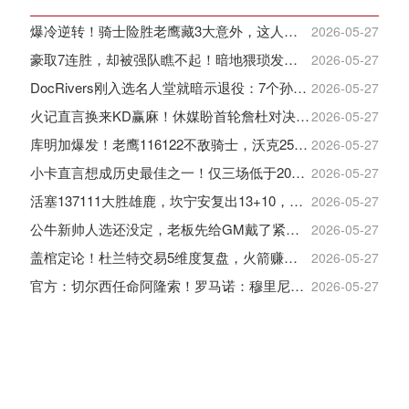
爆冷逆转！骑士险胜老鹰藏3大意外，这人彻底沦为季后赛鸡肋
2026-05-27
豪取7连胜，却被强队瞧不起！暗地猥琐发育，雷霆卫冕的劲敌来了
2026-05-27
DocRivers刚入选名人堂就暗示退役：7个孙辈等不起了
2026-05-27
火记直言换来KD赢麻！休媒盼首轮詹杜对决：湖人内部生嫌隙利火箭
2026-05-27
库明加爆发！老鹰116122不敌骑士，沃克25+4+2+2，约翰逊12+11+6
2026-05-27
小卡直言想成历史最佳之一！仅三场低于20+入巅峰保底最佳三阵
2026-05-27
活塞137111大胜雄鹿，坎宁安复出13+10，杜伦21分9板
2026-05-27
公牛新帅人选还没定，老板先给GM戴了紧箍咒
2026-05-27
盖棺定论！杜兰特交易5维度复盘，火箭赚大了，太阳只赢在未来
2026-05-27
官方：切尔西任命阿隆索！罗马诺：穆里尼奥对重返皇马感到激动！
2026-05-27