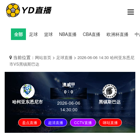
全部
足球
篮球
NBA直播
CBA直播
欧洲杯直播
中
当前位置：
>
>
网站首页
足球直播
2026-06-06 14:30 哈柯亚东悉尼
市VS黑镇斯巴达
澳威甲
:
0
0
哈柯亚东悉尼市
黑镇斯巴达
2026-06-06
14:30:00
盈点直播
超清直播
CCTV直播
咪咕直播