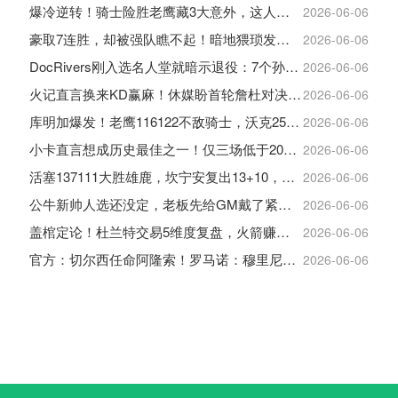
爆冷逆转！骑士险胜老鹰藏3大意外，这人彻底沦为季后赛鸡肋
2026-06-06
豪取7连胜，却被强队瞧不起！暗地猥琐发育，雷霆卫冕的劲敌来了
2026-06-06
DocRivers刚入选名人堂就暗示退役：7个孙辈等不起了
2026-06-06
火记直言换来KD赢麻！休媒盼首轮詹杜对决：湖人内部生嫌隙利火箭
2026-06-06
库明加爆发！老鹰116122不敌骑士，沃克25+4+2+2，约翰逊12+11+6
2026-06-06
小卡直言想成历史最佳之一！仅三场低于20+入巅峰保底最佳三阵
2026-06-06
活塞137111大胜雄鹿，坎宁安复出13+10，杜伦21分9板
2026-06-06
公牛新帅人选还没定，老板先给GM戴了紧箍咒
2026-06-06
盖棺定论！杜兰特交易5维度复盘，火箭赚大了，太阳只赢在未来
2026-06-06
官方：切尔西任命阿隆索！罗马诺：穆里尼奥对重返皇马感到激动！
2026-06-06