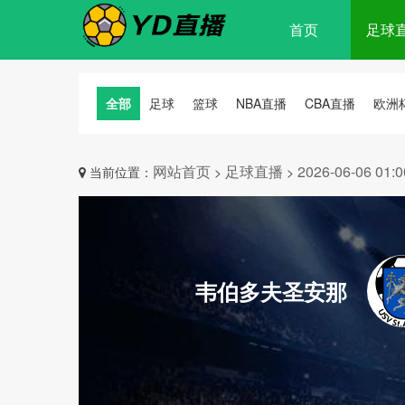
首页
足球
全部
足球
篮球
NBA直播
CBA直播
欧洲
网站首页
足球直播
2026-06-06 
当前位置：
>
>
韦伯多夫圣安那