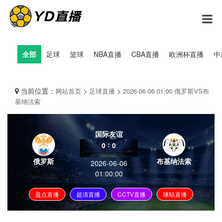
全部
足球
篮球
NBA直播
CBA直播
欧洲杯直播
中
当前位置：
>
>
网站首页
足球直播
2026-06-06 01:00 俄罗斯VS布
基纳法索
国际友谊
:
0
0
俄罗斯
布基纳法索
2026-06-06
01:00:00
盈点直播
超清直播
CCTV直播
咪咕直播