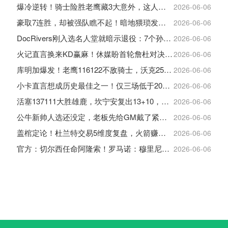
爆冷逆转！骑士险胜老鹰藏3大意外，这人彻底沦为季后赛鸡肋
2026-06-06
豪取7连胜，却被强队瞧不起！暗地猥琐发育，雷霆卫冕的劲敌来了
2026-06-06
DocRivers刚入选名人堂就暗示退役：7个孙辈等不起了
2026-06-06
火记直言换来KD赢麻！休媒盼首轮詹杜对决：湖人内部生嫌隙利火箭
2026-06-06
库明加爆发！老鹰116122不敌骑士，沃克25+4+2+2，约翰逊12+11+6
2026-06-06
小卡直言想成历史最佳之一！仅三场低于20+入巅峰保底最佳三阵
2026-06-06
活塞137111大胜雄鹿，坎宁安复出13+10，杜伦21分9板
2026-06-06
公牛新帅人选还没定，老板先给GM戴了紧箍咒
2026-06-06
盖棺定论！杜兰特交易5维度复盘，火箭赚大了，太阳只赢在未来
2026-06-06
官方：切尔西任命阿隆索！罗马诺：穆里尼奥对重返皇马感到激动！
2026-06-06