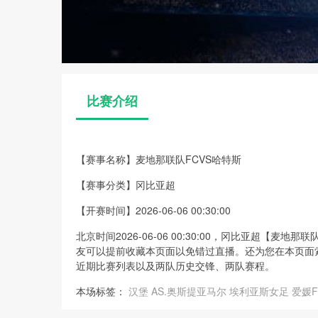
比赛介绍
【赛事名称】
麦地那联队FCVS哈特斯
【赛事分类】
冈比亚超
【开赛时间】
2026-06-06 00:30:00
北京时间2026-06-06 00:30:00，冈比亚超【
友可以提前收藏本页面以免错过直播。还为您在本页面
近期比赛列表以及两队历史交锋、两队赛程。
本场标签：
汉堡
AS.奥斯提亚马尔
埃利亚斯女足
爱媛