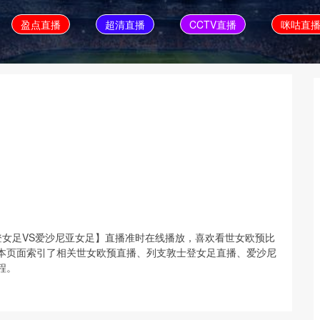
盈点直播
超清直播
CCTV直播
咪咕直
列支敦士登女足VS爱沙尼亚女足】直播准时在线播放，喜欢看世女欧预比
本页面索引了相关世女欧预直播、列支敦士登女足直播、爱沙尼
程。