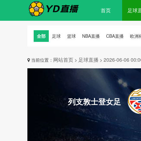
首页
足球
全部
足球
篮球
NBA直播
CBA直播
欧洲
网站首页
足球直播
2026-06-06
当前位置：
>
>
列支敦士登女足