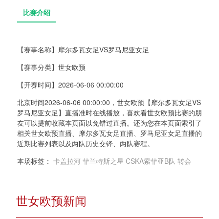
【赛事名称】
摩尔多瓦女足VS罗马尼亚女足
【赛事分类】
世女欧预
比赛介绍
【开赛时间】
2026-06-06 00:00:00
北京时间2026-06-06 00:00:00，世女欧预【摩尔多瓦女足VS
罗马尼亚女足】直播准时在线播放，喜欢看世女欧预比赛的朋
友可以提前收藏本页面以免错过直播。还为您在本页面索引了
相关世女欧预直播、摩尔多瓦女足直播、罗马尼亚女足直播的
近期比赛列表以及两队历史交锋、两队赛程。
本场标签：
卡盖拉河
菲兰特斯之星
CSKA索菲亚B队
转会
世女欧预新闻