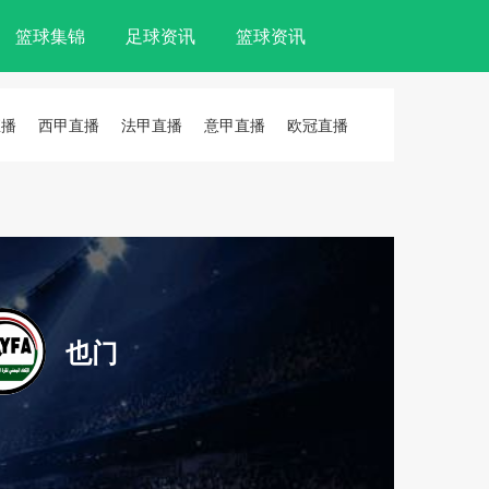
篮球集锦
足球资讯
篮球资讯
直播
西甲直播
法甲直播
意甲直播
欧冠直播
也门