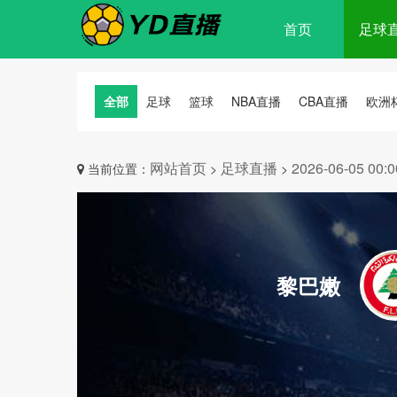
首页
足球
全部
足球
篮球
NBA直播
CBA直播
欧洲
网站首页
足球直播
2026-06-05 0
当前位置：
>
>
黎巴嫩