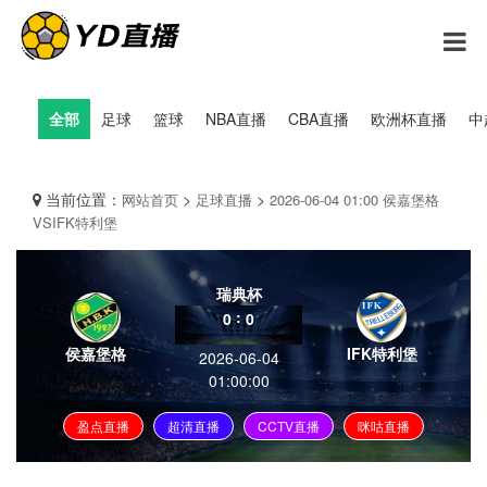
全部
足球
篮球
NBA直播
CBA直播
欧洲杯直播
中
当前位置：
>
>
网站首页
足球直播
2026-06-04 01:00 侯嘉堡格
VSIFK特利堡
瑞典杯
:
0
0
侯嘉堡格
IFK特利堡
2026-06-04
01:00:00
盈点直播
超清直播
CCTV直播
咪咕直播