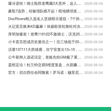
爆冷逆转！骑士险胜老鹰藏3大意外，这人彻底沦为季后赛鸡肋
2026-06-04
豪取7连胜，却被强队瞧不起！暗地猥琐发育，雷霆卫冕的劲敌来了
2026-06-04
DocRivers刚入选名人堂就暗示退役：7个孙辈等不起了
2026-06-04
火记直言换来KD赢麻！休媒盼首轮詹杜对决：湖人内部生嫌隙利火箭
2026-06-04
库明加爆发！老鹰116122不敌骑士，沃克25+4+2+2，约翰逊12+11+6
2026-06-04
小卡直言想成历史最佳之一！仅三场低于20+入巅峰保底最佳三阵
2026-06-04
活塞137111大胜雄鹿，坎宁安复出13+10，杜伦21分9板
2026-06-04
公牛新帅人选还没定，老板先给GM戴了紧箍咒
2026-06-04
盖棺定论！杜兰特交易5维度复盘，火箭赚大了，太阳只赢在未来
2026-06-04
官方：切尔西任命阿隆索！罗马诺：穆里尼奥对重返皇马感到激动！
2026-06-04