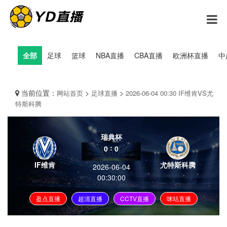
全部
足球
篮球
NBA直播
CBA直播
欧洲杯直播
中
当前位置：
>
>
网站首页
足球直播
2026-06-04 00:30 IF维肯VS尤
特斯科腾
瑞典杯
:
0
0
IF维肯
尤特斯科腾
2026-06-04
00:30:00
盈点直播
超清直播
CCTV直播
咪咕直播