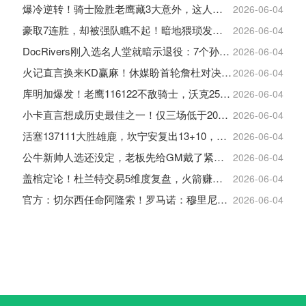
爆冷逆转！骑士险胜老鹰藏3大意外，这人彻底沦为季后赛鸡肋
2026-06-04
豪取7连胜，却被强队瞧不起！暗地猥琐发育，雷霆卫冕的劲敌来了
2026-06-04
DocRivers刚入选名人堂就暗示退役：7个孙辈等不起了
2026-06-04
火记直言换来KD赢麻！休媒盼首轮詹杜对决：湖人内部生嫌隙利火箭
2026-06-04
库明加爆发！老鹰116122不敌骑士，沃克25+4+2+2，约翰逊12+11+6
2026-06-04
小卡直言想成历史最佳之一！仅三场低于20+入巅峰保底最佳三阵
2026-06-04
活塞137111大胜雄鹿，坎宁安复出13+10，杜伦21分9板
2026-06-04
公牛新帅人选还没定，老板先给GM戴了紧箍咒
2026-06-04
盖棺定论！杜兰特交易5维度复盘，火箭赚大了，太阳只赢在未来
2026-06-04
官方：切尔西任命阿隆索！罗马诺：穆里尼奥对重返皇马感到激动！
2026-06-04