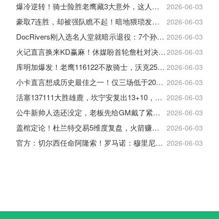
爆冷逆转！骑士险胜老鹰藏3大意外，这人彻底沦为季后赛鸡肋
2026-06-03
豪取7连胜，却被强队瞧不起！暗地猥琐发育，雷霆卫冕的劲敌来了
2026-06-03
DocRivers刚入选名人堂就暗示退役：7个孙辈等不起了
2026-06-03
火记直言换来KD赢麻！休媒盼首轮詹杜对决：湖人内部生嫌隙利火箭
2026-06-03
库明加爆发！老鹰116122不敌骑士，沃克25+4+2+2，约翰逊12+11+6
2026-06-03
小卡直言想成历史最佳之一！仅三场低于20+入巅峰保底最佳三阵
2026-06-03
活塞137111大胜雄鹿，坎宁安复出13+10，杜伦21分9板
2026-06-03
公牛新帅人选还没定，老板先给GM戴了紧箍咒
2026-06-03
盖棺定论！杜兰特交易5维度复盘，火箭赚大了，太阳只赢在未来
2026-06-03
官方：切尔西任命阿隆索！罗马诺：穆里尼奥对重返皇马感到激动！
2026-06-03