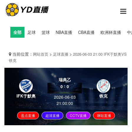
全部
足球
篮球
NBA直播
CBA直播
欧洲杯直播
中
当前位置：
>
>
网站首页
足球直播
2026-06-03 21:00 IFK于默奥VS
铁克
瑞典乙
:
0
0
IFK于默奥
铁克
2026-06-03
21:00:00
盈点直播
超清直播
CCTV直播
咪咕直播