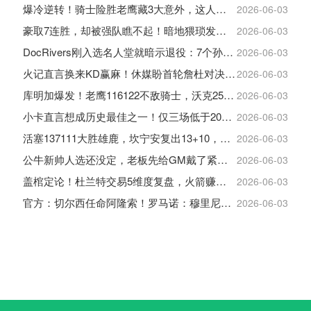
爆冷逆转！骑士险胜老鹰藏3大意外，这人彻底沦为季后赛鸡肋
2026-06-03
豪取7连胜，却被强队瞧不起！暗地猥琐发育，雷霆卫冕的劲敌来了
2026-06-03
DocRivers刚入选名人堂就暗示退役：7个孙辈等不起了
2026-06-03
火记直言换来KD赢麻！休媒盼首轮詹杜对决：湖人内部生嫌隙利火箭
2026-06-03
库明加爆发！老鹰116122不敌骑士，沃克25+4+2+2，约翰逊12+11+6
2026-06-03
小卡直言想成历史最佳之一！仅三场低于20+入巅峰保底最佳三阵
2026-06-03
活塞137111大胜雄鹿，坎宁安复出13+10，杜伦21分9板
2026-06-03
公牛新帅人选还没定，老板先给GM戴了紧箍咒
2026-06-03
盖棺定论！杜兰特交易5维度复盘，火箭赚大了，太阳只赢在未来
2026-06-03
官方：切尔西任命阿隆索！罗马诺：穆里尼奥对重返皇马感到激动！
2026-06-03