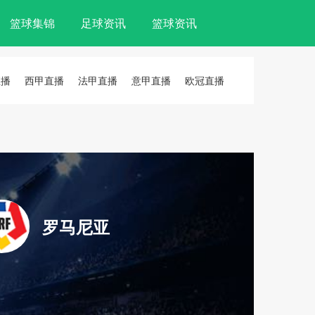
篮球集锦
足球资讯
篮球资讯
直播
西甲直播
法甲直播
意甲直播
欧冠直播
罗马尼亚