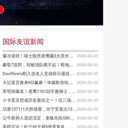
播
国际友谊新闻
爆冷逆转！骑士险胜老鹰藏3大意外，这人彻底沦为季后赛鸡肋
2026-06-03
豪取7连胜，却被强队瞧不起！暗地猥琐发育，雷霆卫冕的劲敌来了
2026-06-03
DocRivers刚入选名人堂就暗示退役：7个孙辈等不起了
2026-06-03
火记直言换来KD赢麻！休媒盼首轮詹杜对决：湖人内部生嫌隙利火箭
2026-06-03
库明加爆发！老鹰116122不敌骑士，沃克25+4+2+2，约翰逊12+11+6
2026-06-03
小卡直言想成历史最佳之一！仅三场低于20+入巅峰保底最佳三阵
2026-06-03
活塞137111大胜雄鹿，坎宁安复出13+10，杜伦21分9板
2026-06-03
公牛新帅人选还没定，老板先给GM戴了紧箍咒
2026-06-03
盖棺定论！杜兰特交易5维度复盘，火箭赚大了，太阳只赢在未来
2026-06-03