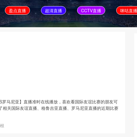
盈点直播
超清直播
CCTV直播
咪咕直
格鲁吉亚VS罗马尼亚】直播准时在线播放，喜欢看国际友谊比赛的朋友可
了相关国际友谊直播、格鲁吉亚直播、罗马尼亚直播的近期比赛
辛根