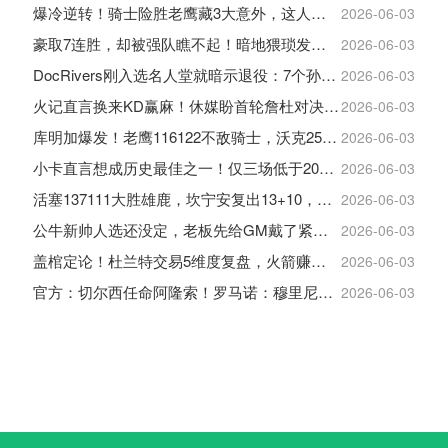
爆冷逆转！骑士险胜老鹰藏3大意外，这人彻底沦为季后赛鸡肋
2026-06-03
豪取7连胜，却被强队瞧不起！暗地猥琐发育，雷霆卫冕的劲敌来了
2026-06-03
DocRivers刚入选名人堂就暗示退役：7个孙辈等不起了
2026-06-03
火记直言换来KD赢麻！休媒盼首轮詹杜对决：湖人内部生嫌隙利火箭
2026-06-03
库明加爆发！老鹰116122不敌骑士，沃克25+4+2+2，约翰逊12+11+6
2026-06-03
小卡直言想成历史最佳之一！仅三场低于20+入巅峰保底最佳三阵
2026-06-03
活塞137111大胜雄鹿，坎宁安复出13+10，杜伦21分9板
2026-06-03
公牛新帅人选还没定，老板先给GM戴了紧箍咒
2026-06-03
盖棺定论！杜兰特交易5维度复盘，火箭赚大了，太阳只赢在未来
2026-06-03
官方：切尔西任命阿隆索！罗马诺：穆里尼奥对重返皇马感到激动！
2026-06-03