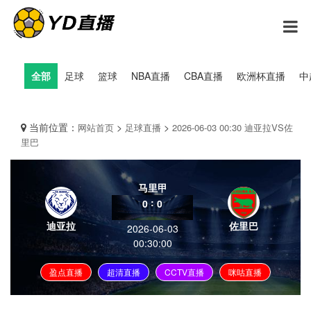
全部
足球
篮球
NBA直播
CBA直播
欧洲杯直播
中
当前位置：
>
>
网站首页
足球直播
2026-06-03 00:30 迪亚拉VS佐
里巴
马里甲
:
0
0
迪亚拉
佐里巴
2026-06-03
00:30:00
盈点直播
超清直播
CCTV直播
咪咕直播