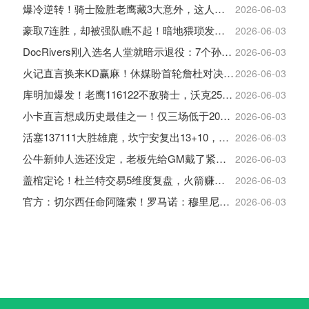
爆冷逆转！骑士险胜老鹰藏3大意外，这人彻底沦为季后赛鸡肋
2026-06-03
豪取7连胜，却被强队瞧不起！暗地猥琐发育，雷霆卫冕的劲敌来了
2026-06-03
DocRivers刚入选名人堂就暗示退役：7个孙辈等不起了
2026-06-03
火记直言换来KD赢麻！休媒盼首轮詹杜对决：湖人内部生嫌隙利火箭
2026-06-03
库明加爆发！老鹰116122不敌骑士，沃克25+4+2+2，约翰逊12+11+6
2026-06-03
小卡直言想成历史最佳之一！仅三场低于20+入巅峰保底最佳三阵
2026-06-03
活塞137111大胜雄鹿，坎宁安复出13+10，杜伦21分9板
2026-06-03
公牛新帅人选还没定，老板先给GM戴了紧箍咒
2026-06-03
盖棺定论！杜兰特交易5维度复盘，火箭赚大了，太阳只赢在未来
2026-06-03
官方：切尔西任命阿隆索！罗马诺：穆里尼奥对重返皇马感到激动！
2026-06-03