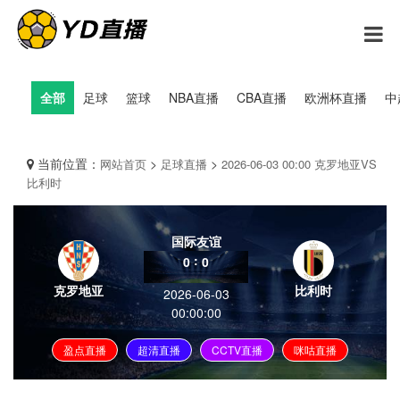
全部
足球
篮球
NBA直播
CBA直播
欧洲杯直播
中
当前位置：
>
>
网站首页
足球直播
2026-06-03 00:00 克罗地亚VS
比利时
国际友谊
:
0
0
克罗地亚
比利时
2026-06-03
00:00:00
盈点直播
超清直播
CCTV直播
咪咕直播