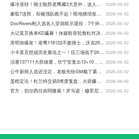
爆冷逆转！骑士险胜老鹰藏3大意外，这人彻底沦为季后赛鸡肋
2026-06-02
豪取7连胜，却被强队瞧不起！暗地猥琐发育，雷霆卫冕的劲敌来了
2026-06-02
DocRivers刚入选名人堂就暗示退役：7个孙辈等不起了
2026-06-02
火记直言换来KD赢麻！休媒盼首轮詹杜对决：湖人内部生嫌隙利火箭
2026-06-02
库明加爆发！老鹰116122不敌骑士，沃克25+4+2+2，约翰逊12+11+6
2026-06-02
小卡直言想成历史最佳之一！仅三场低于20+入巅峰保底最佳三阵
2026-06-02
活塞137111大胜雄鹿，坎宁安复出13+10，杜伦21分9板
2026-06-02
公牛新帅人选还没定，老板先给GM戴了紧箍咒
2026-06-02
盖棺定论！杜兰特交易5维度复盘，火箭赚大了，太阳只赢在未来
2026-06-02
官方：切尔西任命阿隆索！罗马诺：穆里尼奥对重返皇马感到激动！
2026-06-02