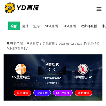
全部
足球
篮球
NBA直播
CBA直播
欧洲杯直播
中
当前位置：
>
>
网站首页
足球直播
2026-06-02 08:30 SV艾思特拉
VS钟阿鲁巴SV
阿鲁巴联
:
0
0
SV艾思特拉
钟阿鲁巴SV
2026-06-02
08:30:00
盈点直播
超清直播
CCTV直播
咪咕直播