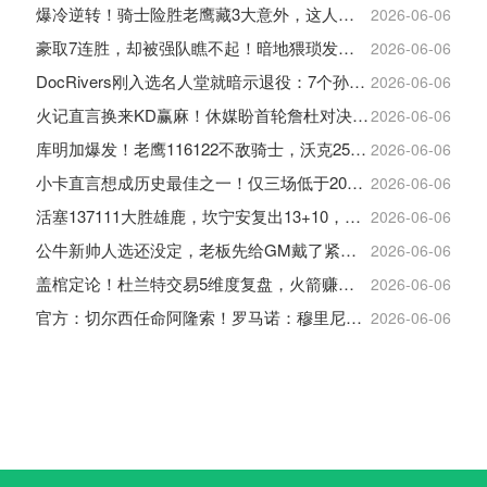
爆冷逆转！骑士险胜老鹰藏3大意外，这人彻底沦为季后赛鸡肋
2026-06-06
豪取7连胜，却被强队瞧不起！暗地猥琐发育，雷霆卫冕的劲敌来了
2026-06-06
DocRivers刚入选名人堂就暗示退役：7个孙辈等不起了
2026-06-06
火记直言换来KD赢麻！休媒盼首轮詹杜对决：湖人内部生嫌隙利火箭
2026-06-06
库明加爆发！老鹰116122不敌骑士，沃克25+4+2+2，约翰逊12+11+6
2026-06-06
小卡直言想成历史最佳之一！仅三场低于20+入巅峰保底最佳三阵
2026-06-06
活塞137111大胜雄鹿，坎宁安复出13+10，杜伦21分9板
2026-06-06
公牛新帅人选还没定，老板先给GM戴了紧箍咒
2026-06-06
盖棺定论！杜兰特交易5维度复盘，火箭赚大了，太阳只赢在未来
2026-06-06
官方：切尔西任命阿隆索！罗马诺：穆里尼奥对重返皇马感到激动！
2026-06-06