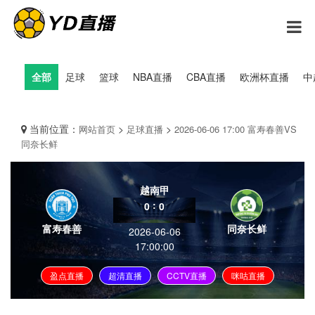
全部
足球
篮球
NBA直播
CBA直播
欧洲杯直播
中
当前位置：
>
>
网站首页
足球直播
2026-06-06 17:00 富寿春善VS
同奈长鲜
越南甲
:
0
0
富寿春善
同奈长鲜
2026-06-06
17:00:00
盈点直播
超清直播
CCTV直播
咪咕直播