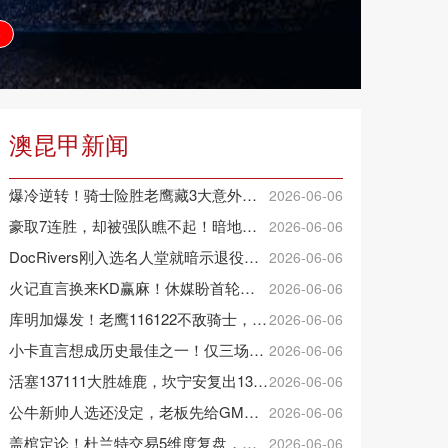
播
澳昆甲新闻
爆冷逆转！骑士险胜老鹰藏3大意外，这人彻底沦为季后赛鸡肋
2026-06-06
豪取7连胜，却被强队瞧不起！暗地猥琐发育，雷霆卫冕的劲敌来了
2026-06-06
DocRivers刚入选名人堂就暗示退役：7个孙辈等不起了
2026-06-06
火记直言换来KD赢麻！休媒盼首轮詹杜对决：湖人内部生嫌隙利火箭
2026-06-06
库明加爆发！老鹰116122不敌骑士，沃克25+4+2+2，约翰逊12+11+6
2026-06-06
小卡直言想成历史最佳之一！仅三场低于20+入巅峰保底最佳三阵
2026-06-06
活塞137111大胜雄鹿，坎宁安复出13+10，杜伦21分9板
2026-06-06
公牛新帅人选还没定，老板先给GM戴了紧箍咒
2026-06-06
盖棺定论！杜兰特交易5维度复盘，火箭赚大了，太阳只赢在未来
2026-06-06