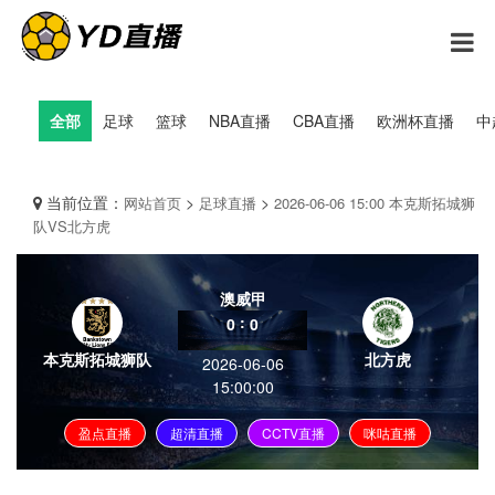
全部
足球
篮球
NBA直播
CBA直播
欧洲杯直播
中
当前位置：
>
>
网站首页
足球直播
2026-06-06 15:00 本克斯拓城狮
队VS北方虎
澳威甲
:
0
0
本克斯拓城狮队
北方虎
2026-06-06
15:00:00
盈点直播
超清直播
CCTV直播
咪咕直播