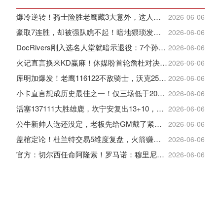
爆冷逆转！骑士险胜老鹰藏3大意外，这人彻底沦为季后赛鸡肋
2026-06-06
豪取7连胜，却被强队瞧不起！暗地猥琐发育，雷霆卫冕的劲敌来了
2026-06-06
DocRivers刚入选名人堂就暗示退役：7个孙辈等不起了
2026-06-06
火记直言换来KD赢麻！休媒盼首轮詹杜对决：湖人内部生嫌隙利火箭
2026-06-06
库明加爆发！老鹰116122不敌骑士，沃克25+4+2+2，约翰逊12+11+6
2026-06-06
小卡直言想成历史最佳之一！仅三场低于20+入巅峰保底最佳三阵
2026-06-06
活塞137111大胜雄鹿，坎宁安复出13+10，杜伦21分9板
2026-06-06
公牛新帅人选还没定，老板先给GM戴了紧箍咒
2026-06-06
盖棺定论！杜兰特交易5维度复盘，火箭赚大了，太阳只赢在未来
2026-06-06
官方：切尔西任命阿隆索！罗马诺：穆里尼奥对重返皇马感到激动！
2026-06-06