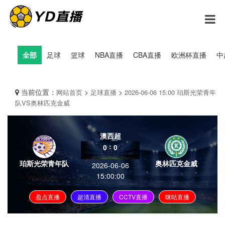
全部
足球
篮球
NBA直播
CBA直播
欧洲杯直播
中
当前位置：
>
>
网站首页
足球直播
2026-06-06 15:00 珀斯光荣青年
队VS奥林匹克金威
澳西超
:
0
0
珀斯光荣青年队
奥林匹克金威
2026-06-06
15:00:00
盈点直播
超清直播
CCTV直播
咪咕直播