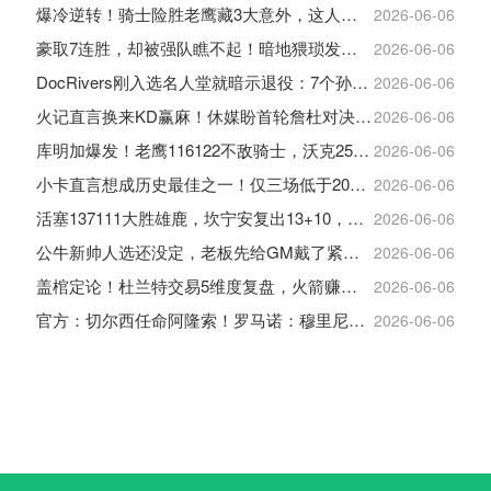
爆冷逆转！骑士险胜老鹰藏3大意外，这人彻底沦为季后赛鸡肋
2026-06-06
豪取7连胜，却被强队瞧不起！暗地猥琐发育，雷霆卫冕的劲敌来了
2026-06-06
DocRivers刚入选名人堂就暗示退役：7个孙辈等不起了
2026-06-06
火记直言换来KD赢麻！休媒盼首轮詹杜对决：湖人内部生嫌隙利火箭
2026-06-06
库明加爆发！老鹰116122不敌骑士，沃克25+4+2+2，约翰逊12+11+6
2026-06-06
小卡直言想成历史最佳之一！仅三场低于20+入巅峰保底最佳三阵
2026-06-06
活塞137111大胜雄鹿，坎宁安复出13+10，杜伦21分9板
2026-06-06
公牛新帅人选还没定，老板先给GM戴了紧箍咒
2026-06-06
盖棺定论！杜兰特交易5维度复盘，火箭赚大了，太阳只赢在未来
2026-06-06
官方：切尔西任命阿隆索！罗马诺：穆里尼奥对重返皇马感到激动！
2026-06-06