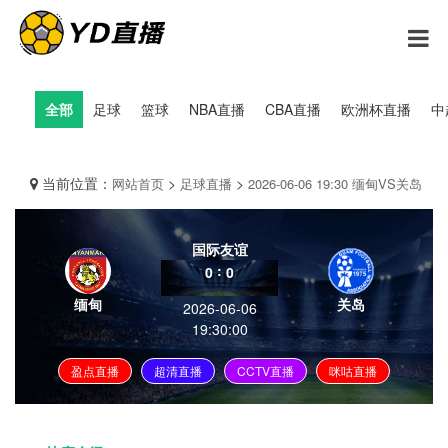
全部
足球
篮球
NBA直播
CBA直播
欧洲杯直播
中
当前位置：
>
>
网站首页
足球直播
2026-06-06 19:30 缅甸VS关岛
国际友谊
:
0
0
缅甸
关岛
2026-06-06
19:30:00
盈点直播
超清直播
CCTV直播
咪咕直播