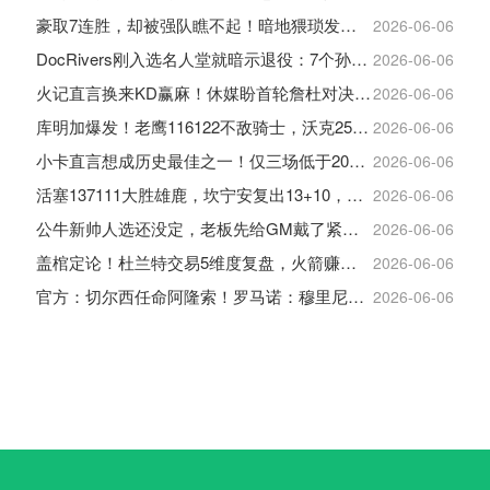
豪取7连胜，却被强队瞧不起！暗地猥琐发育，雷霆卫冕的劲敌来了
2026-06-06
DocRivers刚入选名人堂就暗示退役：7个孙辈等不起了
2026-06-06
火记直言换来KD赢麻！休媒盼首轮詹杜对决：湖人内部生嫌隙利火箭
2026-06-06
库明加爆发！老鹰116122不敌骑士，沃克25+4+2+2，约翰逊12+11+6
2026-06-06
小卡直言想成历史最佳之一！仅三场低于20+入巅峰保底最佳三阵
2026-06-06
活塞137111大胜雄鹿，坎宁安复出13+10，杜伦21分9板
2026-06-06
公牛新帅人选还没定，老板先给GM戴了紧箍咒
2026-06-06
盖棺定论！杜兰特交易5维度复盘，火箭赚大了，太阳只赢在未来
2026-06-06
官方：切尔西任命阿隆索！罗马诺：穆里尼奥对重返皇马感到激动！
2026-06-06