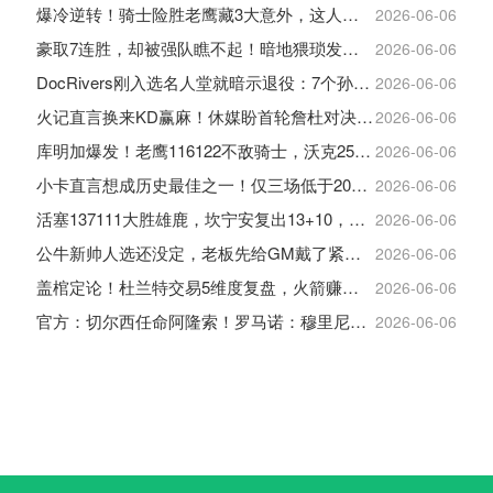
爆冷逆转！骑士险胜老鹰藏3大意外，这人彻底沦为季后赛鸡肋
2026-06-06
豪取7连胜，却被强队瞧不起！暗地猥琐发育，雷霆卫冕的劲敌来了
2026-06-06
DocRivers刚入选名人堂就暗示退役：7个孙辈等不起了
2026-06-06
火记直言换来KD赢麻！休媒盼首轮詹杜对决：湖人内部生嫌隙利火箭
2026-06-06
库明加爆发！老鹰116122不敌骑士，沃克25+4+2+2，约翰逊12+11+6
2026-06-06
小卡直言想成历史最佳之一！仅三场低于20+入巅峰保底最佳三阵
2026-06-06
活塞137111大胜雄鹿，坎宁安复出13+10，杜伦21分9板
2026-06-06
公牛新帅人选还没定，老板先给GM戴了紧箍咒
2026-06-06
盖棺定论！杜兰特交易5维度复盘，火箭赚大了，太阳只赢在未来
2026-06-06
官方：切尔西任命阿隆索！罗马诺：穆里尼奥对重返皇马感到激动！
2026-06-06