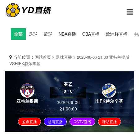
全部
足球
篮球
NBA直播
CBA直播
欧洲杯直播
中
当前位置：
>
>
网站首页
足球直播
2026-06-06 21:00 亚特兰提斯
VSHIFK赫尔辛基
芬乙
:
0
0
亚特兰提斯
HIFK赫尔辛基
2026-06-06
21:00:00
盈点直播
超清直播
CCTV直播
咪咕直播