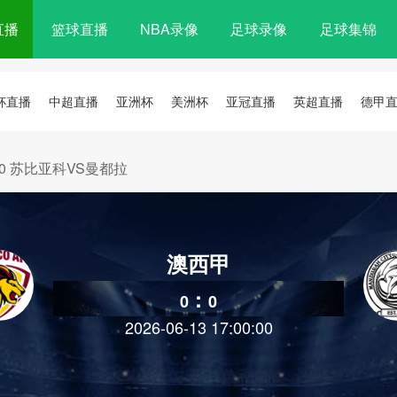
直播
篮球直播
NBA录像
足球录像
足球集锦
杯直播
中超直播
亚洲杯
美洲杯
亚冠直播
英超直播
德甲
17:00 苏比亚科VS曼都拉
澳西甲
:
0
0
2026-06-13 17:00:00