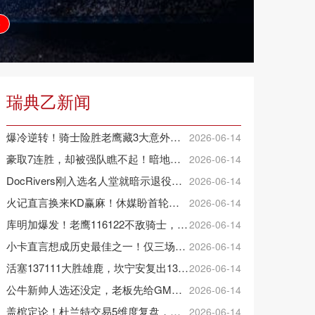
播
瑞典乙新闻
爆冷逆转！骑士险胜老鹰藏3大意外，这人彻底沦为季后赛鸡肋
2026-06-14
豪取7连胜，却被强队瞧不起！暗地猥琐发育，雷霆卫冕的劲敌来了
2026-06-14
DocRivers刚入选名人堂就暗示退役：7个孙辈等不起了
2026-06-14
火记直言换来KD赢麻！休媒盼首轮詹杜对决：湖人内部生嫌隙利火箭
2026-06-14
库明加爆发！老鹰116122不敌骑士，沃克25+4+2+2，约翰逊12+11+6
2026-06-14
小卡直言想成历史最佳之一！仅三场低于20+入巅峰保底最佳三阵
2026-06-14
活塞137111大胜雄鹿，坎宁安复出13+10，杜伦21分9板
2026-06-14
公牛新帅人选还没定，老板先给GM戴了紧箍咒
2026-06-14
盖棺定论！杜兰特交易5维度复盘，火箭赚大了，太阳只赢在未来
2026-06-14