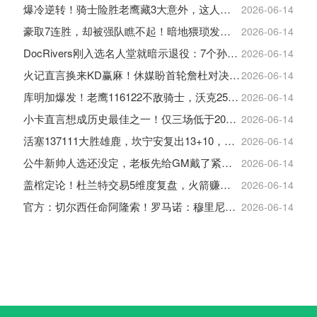
爆冷逆转！骑士险胜老鹰藏3大意外，这人彻底沦为季后赛鸡肋
2026-06-14
豪取7连胜，却被强队瞧不起！暗地猥琐发育，雷霆卫冕的劲敌来了
2026-06-14
DocRivers刚入选名人堂就暗示退役：7个孙辈等不起了
2026-06-14
火记直言换来KD赢麻！休媒盼首轮詹杜对决：湖人内部生嫌隙利火箭
2026-06-14
库明加爆发！老鹰116122不敌骑士，沃克25+4+2+2，约翰逊12+11+6
2026-06-14
小卡直言想成历史最佳之一！仅三场低于20+入巅峰保底最佳三阵
2026-06-14
活塞137111大胜雄鹿，坎宁安复出13+10，杜伦21分9板
2026-06-14
公牛新帅人选还没定，老板先给GM戴了紧箍咒
2026-06-14
盖棺定论！杜兰特交易5维度复盘，火箭赚大了，太阳只赢在未来
2026-06-14
官方：切尔西任命阿隆索！罗马诺：穆里尼奥对重返皇马感到激动！
2026-06-14