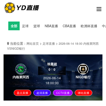
全部
足球
篮球
NBA直播
CBA直播
欧洲杯直播
中
当前位置：
>
>
网站首页
足球直播
2026-06-14 18:00 内格莱阿西
VSNIGD银行
埃塞超
:
0
0
内格莱阿西
NIGD银行
2026-06-14
18:00:00
盈点直播
超清直播
CCTV直播
咪咕直播