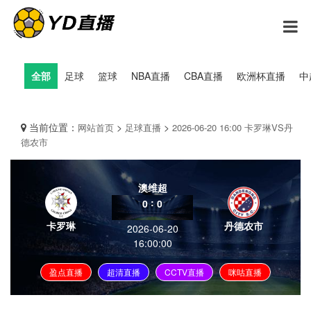
全部
足球
篮球
NBA直播
CBA直播
欧洲杯直播
中
当前位置：
>
>
网站首页
足球直播
2026-06-20 16:00 卡罗琳VS丹
德农市
澳维超
:
0
0
卡罗琳
丹德农市
2026-06-20
16:00:00
盈点直播
超清直播
CCTV直播
咪咕直播