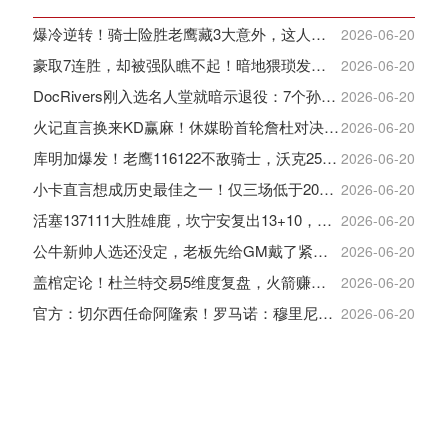
爆冷逆转！骑士险胜老鹰藏3大意外，这人彻底沦为季后赛鸡肋
2026-06-20
豪取7连胜，却被强队瞧不起！暗地猥琐发育，雷霆卫冕的劲敌来了
2026-06-20
DocRivers刚入选名人堂就暗示退役：7个孙辈等不起了
2026-06-20
火记直言换来KD赢麻！休媒盼首轮詹杜对决：湖人内部生嫌隙利火箭
2026-06-20
库明加爆发！老鹰116122不敌骑士，沃克25+4+2+2，约翰逊12+11+6
2026-06-20
小卡直言想成历史最佳之一！仅三场低于20+入巅峰保底最佳三阵
2026-06-20
活塞137111大胜雄鹿，坎宁安复出13+10，杜伦21分9板
2026-06-20
公牛新帅人选还没定，老板先给GM戴了紧箍咒
2026-06-20
盖棺定论！杜兰特交易5维度复盘，火箭赚大了，太阳只赢在未来
2026-06-20
官方：切尔西任命阿隆索！罗马诺：穆里尼奥对重返皇马感到激动！
2026-06-20