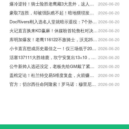
爆冷逆转！骑士险胜老鹰藏3大意外，这人彻底沦为季后赛鸡肋
2026-06-20
豪取7连胜，却被强队瞧不起！暗地猥琐发育，雷霆卫冕的劲敌来了
2026-06-20
DocRivers刚入选名人堂就暗示退役：7个孙辈等不起了
2026-06-20
火记直言换来KD赢麻！休媒盼首轮詹杜对决：湖人内部生嫌隙利火箭
2026-06-20
库明加爆发！老鹰116122不敌骑士，沃克25+4+2+2，约翰逊12+11+6
2026-06-20
小卡直言想成历史最佳之一！仅三场低于20+入巅峰保底最佳三阵
2026-06-20
活塞137111大胜雄鹿，坎宁安复出13+10，杜伦21分9板
2026-06-20
公牛新帅人选还没定，老板先给GM戴了紧箍咒
2026-06-20
盖棺定论！杜兰特交易5维度复盘，火箭赚大了，太阳只赢在未来
2026-06-20
官方：切尔西任命阿隆索！罗马诺：穆里尼奥对重返皇马感到激动！
2026-06-20