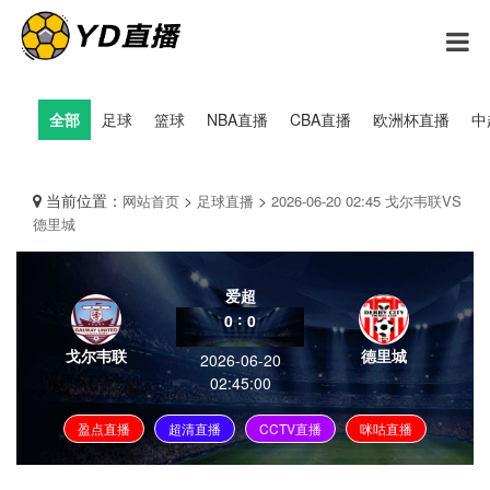
全部
足球
篮球
NBA直播
CBA直播
欧洲杯直播
中
当前位置：
>
>
网站首页
足球直播
2026-06-20 02:45 戈尔韦联VS
德里城
爱超
:
0
0
戈尔韦联
德里城
2026-06-20
02:45:00
盈点直播
超清直播
CCTV直播
咪咕直播