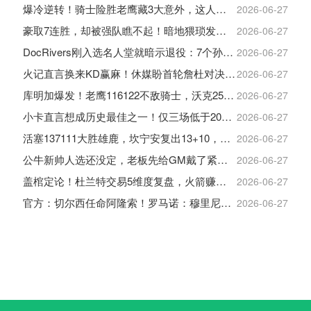
爆冷逆转！骑士险胜老鹰藏3大意外，这人彻底沦为季后赛鸡肋
2026-06-27
豪取7连胜，却被强队瞧不起！暗地猥琐发育，雷霆卫冕的劲敌来了
2026-06-27
DocRivers刚入选名人堂就暗示退役：7个孙辈等不起了
2026-06-27
火记直言换来KD赢麻！休媒盼首轮詹杜对决：湖人内部生嫌隙利火箭
2026-06-27
库明加爆发！老鹰116122不敌骑士，沃克25+4+2+2，约翰逊12+11+6
2026-06-27
小卡直言想成历史最佳之一！仅三场低于20+入巅峰保底最佳三阵
2026-06-27
活塞137111大胜雄鹿，坎宁安复出13+10，杜伦21分9板
2026-06-27
公牛新帅人选还没定，老板先给GM戴了紧箍咒
2026-06-27
盖棺定论！杜兰特交易5维度复盘，火箭赚大了，太阳只赢在未来
2026-06-27
官方：切尔西任命阿隆索！罗马诺：穆里尼奥对重返皇马感到激动！
2026-06-27