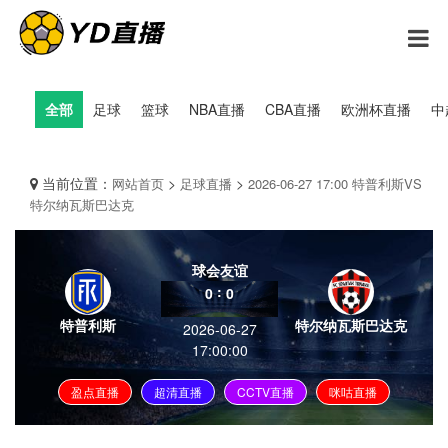
全部
足球
篮球
NBA直播
CBA直播
欧洲杯直播
中
当前位置：
>
>
网站首页
足球直播
2026-06-27 17:00 特普利斯VS
特尔纳瓦斯巴达克
球会友谊
:
0
0
特普利斯
特尔纳瓦斯巴达克
2026-06-27
17:00:00
盈点直播
超清直播
CCTV直播
咪咕直播