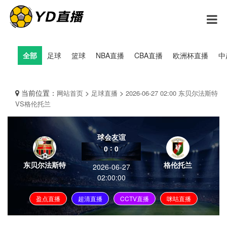
全部
足球
篮球
NBA直播
CBA直播
欧洲杯直播
中
当前位置：
>
>
网站首页
足球直播
2026-06-27 02:00 东贝尔法斯特
VS格伦托兰
球会友谊
:
0
0
东贝尔法斯特
格伦托兰
2026-06-27
02:00:00
盈点直播
超清直播
CCTV直播
咪咕直播