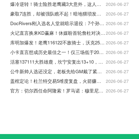
爆冷逆转！骑士险胜老鹰藏3大意外，这人彻底沦为季后赛鸡肋
2026-06-27
豪取7连胜，却被强队瞧不起！暗地猥琐发育，雷霆卫冕的劲敌来了
2026-06-27
DocRivers刚入选名人堂就暗示退役：7个孙辈等不起了
2026-06-27
火记直言换来KD赢麻！休媒盼首轮詹杜对决：湖人内部生嫌隙利火箭
2026-06-27
库明加爆发！老鹰116122不敌骑士，沃克25+4+2+2，约翰逊12+11+6
2026-06-27
小卡直言想成历史最佳之一！仅三场低于20+入巅峰保底最佳三阵
2026-06-27
活塞137111大胜雄鹿，坎宁安复出13+10，杜伦21分9板
2026-06-27
公牛新帅人选还没定，老板先给GM戴了紧箍咒
2026-06-27
盖棺定论！杜兰特交易5维度复盘，火箭赚大了，太阳只赢在未来
2026-06-27
官方：切尔西任命阿隆索！罗马诺：穆里尼奥对重返皇马感到激动！
2026-06-27