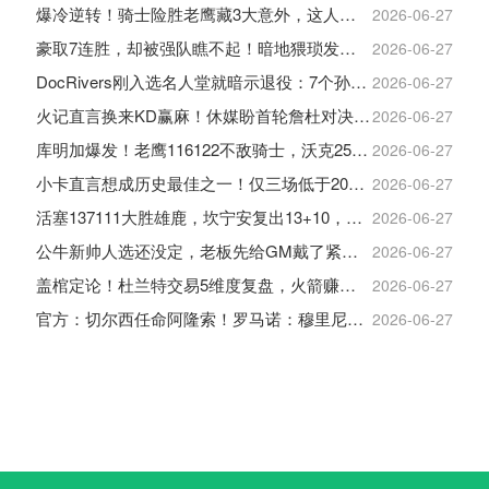
爆冷逆转！骑士险胜老鹰藏3大意外，这人彻底沦为季后赛鸡肋
2026-06-27
豪取7连胜，却被强队瞧不起！暗地猥琐发育，雷霆卫冕的劲敌来了
2026-06-27
DocRivers刚入选名人堂就暗示退役：7个孙辈等不起了
2026-06-27
火记直言换来KD赢麻！休媒盼首轮詹杜对决：湖人内部生嫌隙利火箭
2026-06-27
库明加爆发！老鹰116122不敌骑士，沃克25+4+2+2，约翰逊12+11+6
2026-06-27
小卡直言想成历史最佳之一！仅三场低于20+入巅峰保底最佳三阵
2026-06-27
活塞137111大胜雄鹿，坎宁安复出13+10，杜伦21分9板
2026-06-27
公牛新帅人选还没定，老板先给GM戴了紧箍咒
2026-06-27
盖棺定论！杜兰特交易5维度复盘，火箭赚大了，太阳只赢在未来
2026-06-27
官方：切尔西任命阿隆索！罗马诺：穆里尼奥对重返皇马感到激动！
2026-06-27