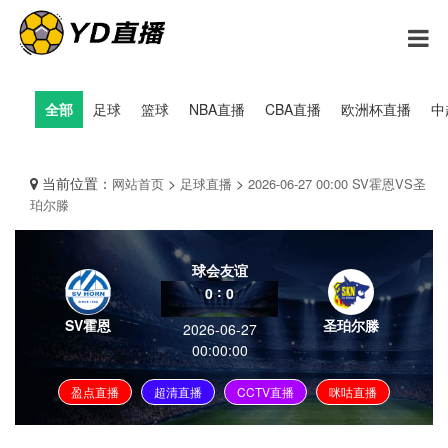
全部
足球
篮球
NBA直播
CBA直播
欧洲杯直播
中
当前位置：
>
>
网站首页
足球直播
2026-06-27 00:00 SV霍恩VS圣
珀尔滕
球会友谊
:
0
0
SV霍恩
圣珀尔滕
2026-06-27
00:00:00
盈点直播
超清直播
CCTV直播
咪咕直播